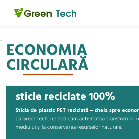
-
ECONOMIA
CIRCULARĂ
sticle reciclate 100%
Sticla de plastic PET reciclată – cheia spre econo
La GreenTech, ne dedicăm activitatea transformării de
mediului și la conservarea resurselor naturale.