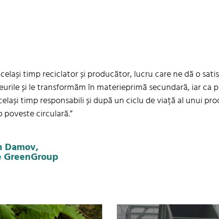
elași timp reciclator și producător, lucru care ne dă o satisf
urile și le transformăm în materieprimă secundară, iar ca 
elași timp responsabili și după un ciclu de viață al unui pro
poveste circulară.”
n Damov,
e GreenGroup