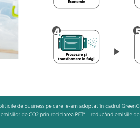
politicile de business pe care le-am adoptat în cadrul Gree
misiilor de CO2 prin reciclarea PET” – reducând emisiile de