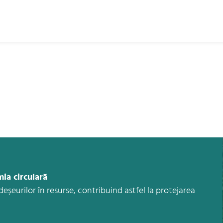
mia circulară
șeurilor în resurse, contribuind astfel la protejarea