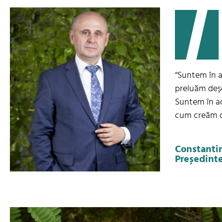
“Suntem în ac
preluăm deșe
Suntem în ac
cum creăm o 
Constanti
Președint