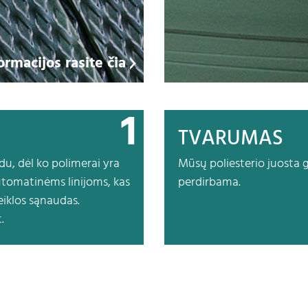
rmacijos rasite čia
1
TVARUMAS
u, dėl ko polimerai yra
Mūsų poliesterio juosta 
automatinėms linijoms, kas
perdirbama.
iklos sąnaudas.
.