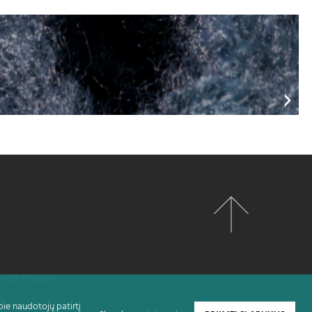
y and Inclusion
TE
pie naudotojų patirtį