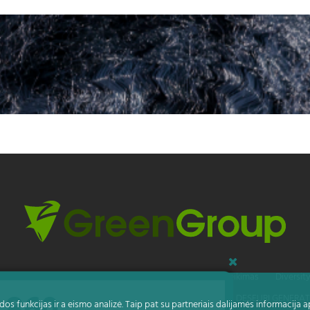
ivatumas
Apie slapukus
Pranešimų apie pažeidimų teikimas
Diversit
ROGRAM DE PREVENIRE SI REDUCERE A CANTITATILOR DE DESEURI GENERA
dos funkcijas ir a eismo analizė. Taip pat su partneriais dalijamės informacija a