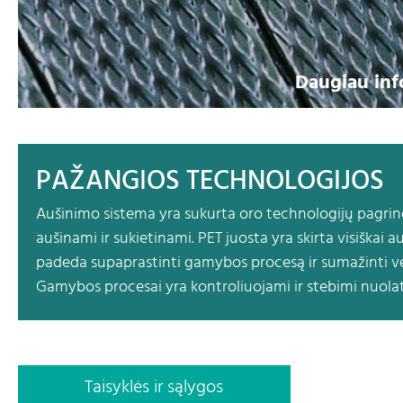
Daugiau info
PAŽANGIOS TECHNOLOGIJOS
Aušinimo sistema yra sukurta oro technologijų pagrind
aušinami ir sukietinami. PET juosta yra skirta visiškai 
padeda supaprastinti gamybos procesą ir sumažinti ve
Gamybos procesai yra kontroliuojami ir stebimi nuolat
Taisyklės ir sąlygos