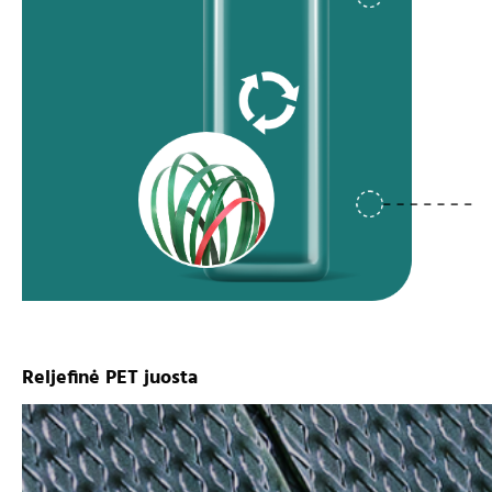
Reljefinė PET juosta