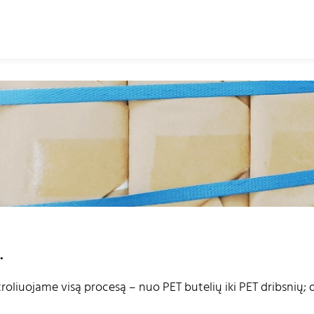
.
roliuojame visą procesą – nuo PET butelių iki PET dribsnių; d