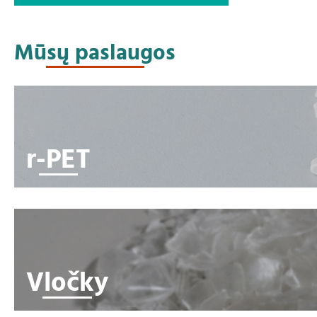
Mūsų paslaugos
r-PET
Vločky