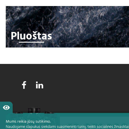
Pluoštas
Sąlygos ir pr
Mums reikia jūsų sutikimo.
P
Naudojame slapukus siekdami suasmeninti turinį, teikti socialinės žiniasklai