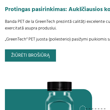
Protingas pasirinkimas: Aukščiausios 
Banda PET de la GreenTech prezintă calități excelente cu
exercitată asupra produslui.
„GreenTech“ PET juosta (poliesterio) pasižymi puikiomis s
ŽIŪRĖTI BROŠIŪRĄ