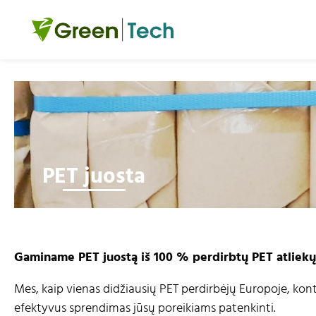
PET juosta
Gaminame PET juostą iš 100 % perdirbtų PET atliekų
Mes, kaip vienas didžiausių PET perdirbėjų Europoje, kont
efektyvus sprendimas jūsų poreikiams patenkinti.