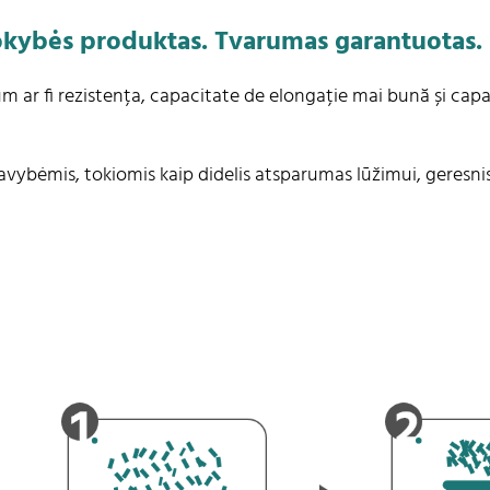
kokybės produktas. Tvarumas garantuotas.
m ar fi rezistența, capacitate de elongație mai bună și capa
avybėmis, tokiomis kaip didelis atsparumas lūžimui, geresnis